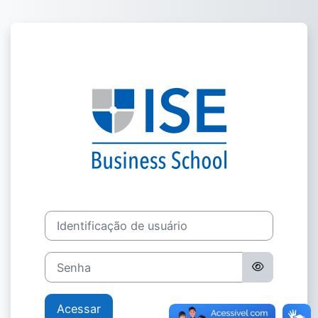
Ir para o conteúdo principal
Acesso a Área 
Identificação de usuário
Senha
Acessar